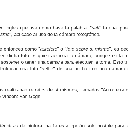
en ingles que usa como base la palabra: "
self
" la cual pu
ismo
", aplicado al uso de la cámara fotográfica.
se entonces como "
autofoto
" o "
foto sobre si mismo
", es dec
n dicha foto es quien acciona la cámara, aunque en la fo
 sostener o tener una cámara para efectuar la toma. Esto t
dentificar una foto "selfie" de una hecha con una cámara
 realizaban retratos de si mismos, llamados "Autorretrat
e Vincent Van Gogh:
écnicas de pintura, hacía esta opción solo posible para 