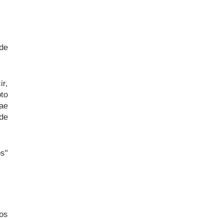
ede
ir,
to
rae
 de
os"
los