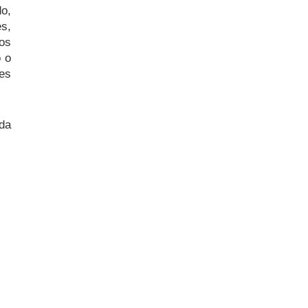
do,
es,
dos
o o
les
da