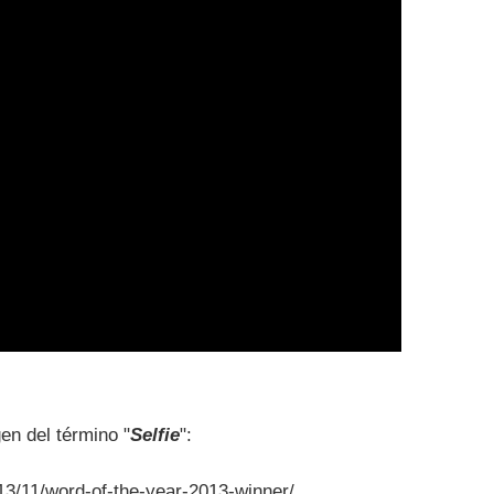
gen del término "
Selfie
":
013/11/word-of-the-year-2013-winner/