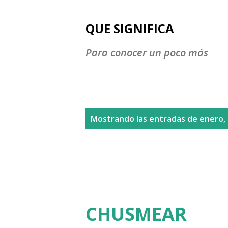
QUE SIGNIFICA
Para conocer un poco más
E
Mostrando las entradas de enero,
n
t
r
a
CHUSMEAR
d