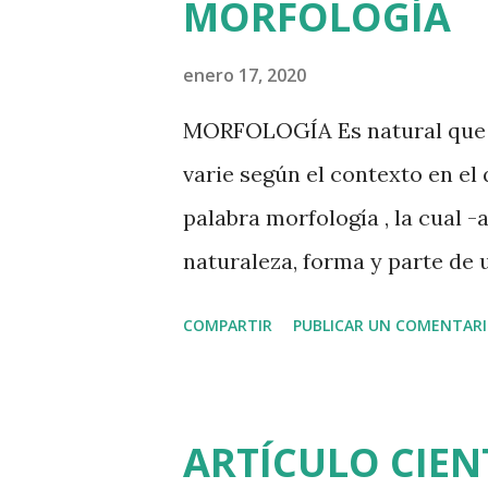
MORFOLOGÍA
“salsita” nuestro cuerpo no p
poderosa y sensual melodía . 
enero 17, 2020
bien, ¿te has preguntado por 
MORFOLOGÍA Es natural que el
tiene su origen en nuestros a
varie según el contexto en el 
rituales y danzas utilizaban 
palabra morfología , la cual 
sus instrumentos claves. Como
naturaleza, forma y parte de 
de resguardo de nuest...
cambia según la disciplina cien
COMPARTIR
PUBLICAR UN COMENTAR
la Lingüística , la Biología y
de esta entrada solo ofrecer
disciplinas mencionadas. La p
ARTÍCULO CIEN
μορφo morphḗ ‘forma’, y λογία 