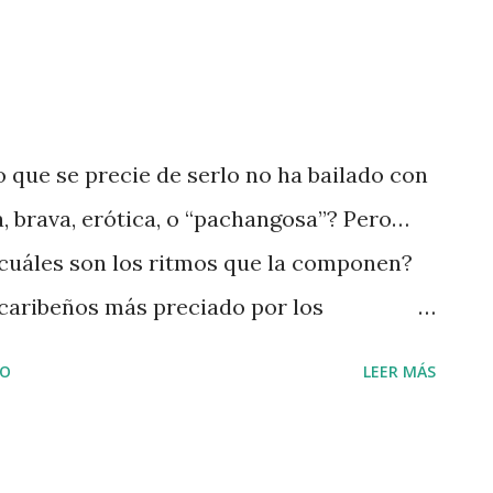
que se precie de serlo no ha bailado con
, brava, erótica, o “pachangosa”? Pero…
 cuáles son los ritmos que la componen?
 caribeños más preciado por los
a y sabor al cantarla y bailarla. Ese “son”
IO
LEER MÁS
tmo complejo al ser bailado e
s, en el caso de los caribeños es tan
su ritmo que cuando escuchamos una buena