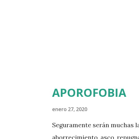
personas, sin embargo, hay qu
consecuencias, ya que dicho 
hacia la persona a la cual se 
sería chusmear involucra la 
meters...
APOROFOBIA
enero 27, 2020
Seguramente serán muchas las
aborrecimiento, asco, repugn