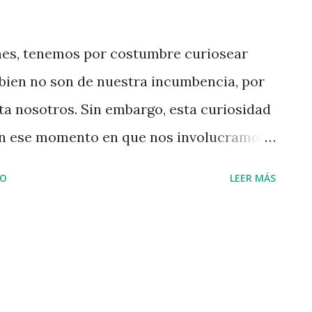
es, tenemos por costumbre curiosear
 bien no son de nuestra incumbencia, por
ta nosotros. Sin embargo, esta curiosidad
en ese momento en que nos involucramos
ones y comentarios al respecto,
IO
LEER MÁS
 acción de chusmear . Así es, el término
ición que el de chismear, es decir, el de
us asuntos con indiscreción así como el
 no son de incumbencia propia. Contar
o frecuente en la mayoría de las