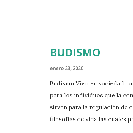
en esta condición económica. 
aborrecimiento a personas que
BUDISMO
enero 23, 2020
Budismo Vivir en sociedad co
para los individuos que la c
sirven para la regulación de e
filosofías de vida las cuales 
creencias y actuar en consecu