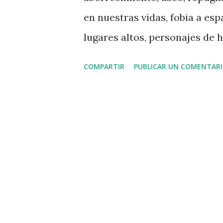
en nuestras vidas, fobia a es
lugares altos, personajes de 
más. Gran cantidad de estas 
COMPARTIR
PUBLICAR UN COMENTAR
exacto que las defina, sin em
el caso de la fobia a los pobr
aporofobia, que a finales de 2
la Real Academia Española de 
cierto temor a encontrarnos 
inconvenientes que esto traerí
aporofobia no define el temor
algunas personas pueden lleg