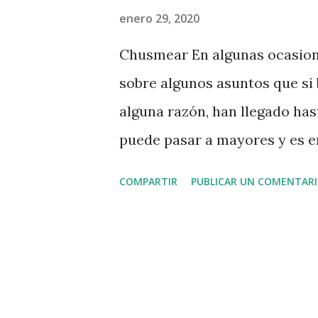
a
enero 29, 2020
s
Chusmear En algunas ocasion
sobre algunos asuntos que si
alguna razón, han llegado has
puede pasar a mayores y es 
y comenzamos a generar opini
COMPARTIR
PUBLICAR UN COMENTAR
realizando conscientemente la
chusmear posee la misma defin
contar algo de alguien o de s
entrometerse en asuntos que
algo con malicia es un hábit