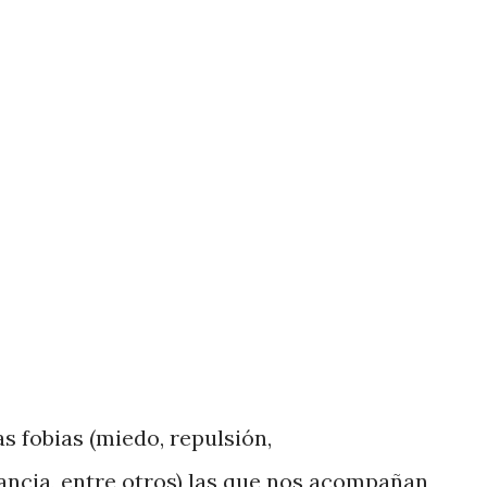
ienes la realizan sin pensar en las
comentario podría terminar en calumnia
hace referencia. A su vez, parte de lo que
acción por parte de una persona de
 fobias (miedo, repulsión,
ancia, entre otros) las que nos acompañan