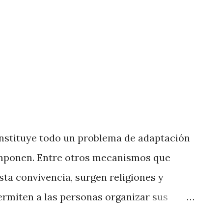
Es decir, no se trata de un
 po...
nstituye todo un problema de adaptación
omponen. Entre otros mecanismos que
sta convivencia, surgen religiones y
permiten a las personas organizar sus
encia, es decir, les permiten plantear sus