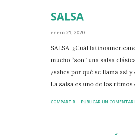
SALSA
enero 21, 2020
SALSA ¿Cuál latinoamericano 
mucho “son” una salsa clásica
¿sabes por qué se llama así y
La salsa es uno de los ritmos
latinoamericanos, por su fuerz
COMPARTIR
PUBLICAR UN COMENTAR
que se caracteriza como un ri
interpretado por otras cultura
natural, tan nuestro sentir 