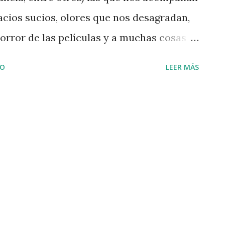
pacios sucios, olores que nos desagradan,
horror de las películas y a muchas cosas
fobias aún no cuentan con un nombre
IO
LEER MÁS
bargo, otras ya han sido nombradas, tal es
es y desvalidos, designada con la palabra
017 vino a formar parte del diccionario de
la Lengua. Si bien, todos hemos sentido
en situación de pobreza d ebido a los
a a nuestra calidad de vida, la palabra
 a ser pobre, sino el desprecio que
ar a sentir por otras que se encuentren