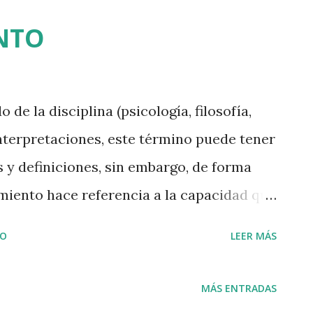
NTO
 la disciplina (psicología, filosofía,
 interpretaciones, este término puede tener
 y definiciones, sin embargo, de forma
iento hace referencia a la capacidad que
estras capacidades, así como la
IO
LEER MÁS
e nos hacen vulnerables, con el fin de
sonal. El empoderamiento , a su vez, tiene
MÁS ENTRADAS
tuación en la que una persona se