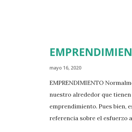
disminuye o es impedida en su
se origi...
EMPRENDIMIE
mayo 16, 2020
EMPRENDIMIENTO Normalment
nuestro alrededor que tienen 
emprendimiento. Pues bien, e
referencia sobre el esfuerzo 
fin de alcanzar una meta, en 