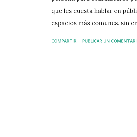
que les cuesta hablar en públ
espacios más comunes, sin em
con estos problemas sino a un
COMPARTIR
PUBLICAR UN COMENTAR
consecuencia de una patología 
de la capacidad de producir l
zonas del cerebro destinadas 
razones por las cuales una pe
Afasia , sin embargo, comúnm
observar en personas que han 
bien la inteligencia permanec
entender por medio de la pala