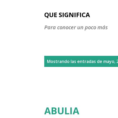
QUE SIGNIFICA
Para conocer un poco más
E
Mostrando las entradas de mayo, 
n
t
r
a
ABULIA
d