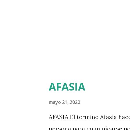
apatía e indiferencia por act
satisfacción como la interacc
Otros síntomas que lo acompa
movimiento espontáneo, la ca
AFASIA
mayo 21, 2020
AFASIA El termino Afasia hace
persona para comunicarse por