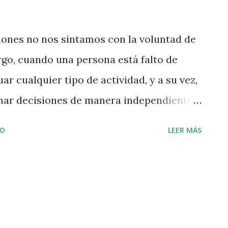
iones no nos sintamos con la voluntad de
rgo, cuando una persona está falto de
r cualquier tipo de actividad, y a su vez,
mar decisiones de manera independiente,
lia. Este trastorno sobre la voluntad
IO
LEER MÁS
 ausencia de respuestas emocionales, esto
y decisión para llevar a cabo una acción. Es
no tiene deseos de hacer alguna cosa pues
e no posee las fuerzas suficientes para
 comienzan a padecer de Abulia sienten