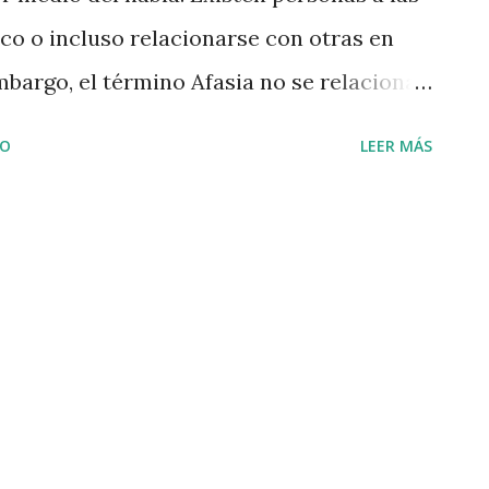
ico o incluso relacionarse con otras en
bargo, el término Afasia no se relaciona
 trastorno en la capacidad de hablar
IO
LEER MÁS
cerebral. Es decir, se trata de la pérdida
enguaje debido a lesiones ocurridas en las
a estas funciones. Son variadas las
rsona pudiera llegar a padecer de una
ente este padecimiento lo logramos
sufrido un accidente cerebro vascular. Si
e intacta, la capacidad de hacerse
bra ya sea de manera oral o escrita,