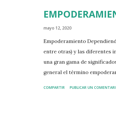
EMPODERAMIE
mayo 12, 2020
Empoderamiento Dependiendo de
entre otras) y las diferentes
una gran gama de significados
general el término empoderam
nos permite el incremento nu
COMPARTIR
PUBLICAR UN COMENTAR
reducción de los elementos qu
lograr nuestro desarrollo per
como fin alterar cualquier si