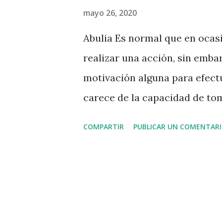
a
mayo 26, 2020
s
Abulia Es normal que en ocas
realizar una acción, sin emba
motivación alguna para efectua
carece de la capacidad de to
se considera que sufre de Abu
COMPARTIR
PUBLICAR UN COMENTAR
implica en quien lo padece la
es, la falta de interés, deseo 
decir, la persona con Abulia 
desarrolla la sensación de qu
realizarla. Las personas que