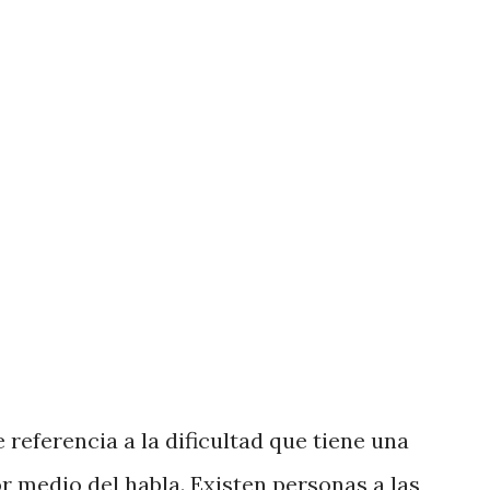
ividades que antes le generaban
ión social o sus pasatiempos habituales.
ñan tiene que ver con la falta de
pacidad de respuesta emocional ...
 referencia a la dificultad que tiene una
 medio del habla. Existen personas a las