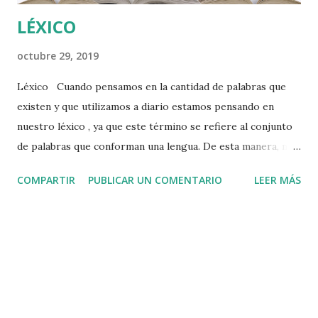
LÉXICO
octubre 29, 2019
Léxico Cuando pensamos en la cantidad de palabras que
existen y que utilizamos a diario estamos pensando en
nuestro léxico , ya que este término se refiere al conjunto
de palabras que conforman una lengua. De esta manera, no
es extraño que por extensión también se denominen a los
COMPARTIR
PUBLICAR UN COMENTARIO
LEER MÁS
diccionarios que recogen las palabras de esta lengua. Del
mismo modo, el uso del término léxico da significado al
vocabulario de un idioma o incluso de una región; y a su vez,
puede utilizarse para hacer referencia a la variedad de
modismos y voces de un autor reconocido. Todos debemos
manejar un léxico apropiado acorde a la función que
desempeñemos en la sociedad, este debe ser fluido y no