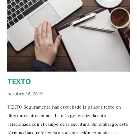
propósito influir en la forma de pensar y actuar de quienes
escuchan al orador. De esta manera, la oratoria que se
enriquece con los aportes de la retórica para la elaboración
de los discursos tiene como fin “imponer” la opinión a
través de la palabra. Por tanto, la oratoria es vista como el
lado práctico del arte del discurso, mientras que la retórica
la encargada de producirlos. ...
TEXTO
octubre 16, 2019
TEXTO Seguramente has escuchado la palabra texto en
diferentes situaciones. La más generalizada está
relacionada con el campo de la escritura. Sin embargo, este
término hace referencia a toda situación comunicativa