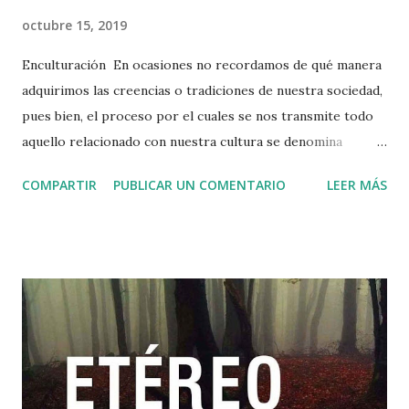
octubre 15, 2019
Enculturación En ocasiones no recordamos de qué manera
adquirimos las creencias o tradiciones de nuestra sociedad,
pues bien, el proceso por el cuales se nos transmite todo
aquello relacionado con nuestra cultura se denomina
enculturación . Parte de este proceso se desarrolla de
COMPARTIR
PUBLICAR UN COMENTARIO
LEER MÁS
forma inconsciente, ya que asimilamos elementos propios
de nuestra cultura sin proponéroslo, sin embargo, en otras
ocasiones de manera conscientemente por obligación o
por gusto nos proponemos conocer, aprender y poner en
práctica las normas, creencias, tradiciones y costumbres
que se nos han transmitido. En este proceso de
enculturación se nos enseña lo que es o no considerado
apropiado dentro de un grupo social en un tiempo
determinado. De esta manera, los cambios culturales traen