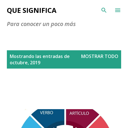
Ir al contenido principal
QUE SIGNIFICA
Para conocer un poco más
E
Mostrando las entradas de
MOSTRAR TODO
n
octubre, 2019
t
r
a
d
a
s