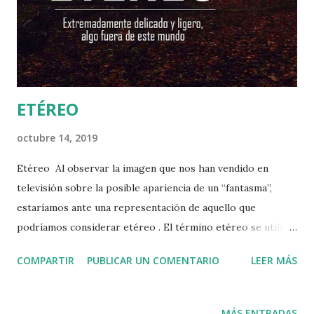
consigo nuevas normas, es decir, lo que para un momento
parecía correcto, para otro se podría considerar que no lo
es. Ejemplo de estos cambios podrían ser: por un lado la
esclavitud, que en el pasa...
ETÉREO
octubre 14, 2019
Etéreo Al observar la imagen que nos han vendido en
televisión sobre la posible apariencia de un “fantasma”,
estaríamos ante una representación de aquello que
podríamos considerar etéreo . El término etéreo se utiliza
para nombrar aquello que pareciera impalpable, es decir,
COMPARTIR
PUBLICAR UN COMENTARIO
LEER MÁS
gaseoso, ligero y sin gravedad. En otras palabras, lo
contrario a aquello que tiene cuerpo, que es un objeto
físico tangible. El origen de la palabra etéreo proviene del
MÁS ENTRADAS