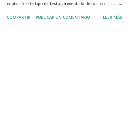
contra. A este tipo de texto, presentado de forma oral o
escrita, se le conoce como argumentación . La
COMPARTIR
PUBLICAR UN COMENTARIO
LEER MÁS
argumentación se refiere, por tanto, a una situación
polémica o controversial en la que usualmente existen
diferencias de puntos de vista, de modo que se exponen
razones y justificaciones tendientes a resolver las
diferencias presentadas. Temas de carácter político y
religioso, son algunos de los que mayor controversia
suelen generar. Para más información dale click al video:
https://www.youtube.com/watch?v=DDnmTF0DDYg ¿Cuál
es la finalidad de la argumentación ? Son variadas y válidas
tanto para formatos escritos u orales, según el contexto en
el que nos encontremos. A continuación te presentamos
por qué es importante argumentar: ü Lograr el
convencimiento a través de la resolución de diferencias de
o...