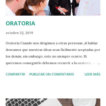
ORATORIA
octubre 22, 2019
Oratoria Cuando nos dirigimos a otras personas, al hablar
deseamos que nuestras ideas sean fácilmente aceptadas por
los demás, sin embargo, esto no siempre ocurre. Si
queremos conseguirlo debemos recurrir a la oratoria , es
decir, al arte de hablar con elocuencia. La finalidad de la
COMPARTIR
PUBLICAR UN COMENTARIO
LEER MÁS
oratoria es facilitar una forma de hablar que posea la
eficacia necesaria para deleitar, persuadir o conmover a
nuestros interlocutores. Para lograrlo, la oratoria hace uso
de la retórica la cual constituye la teoría que permite crear
un proceso comunicativo ordenado, que tenga como