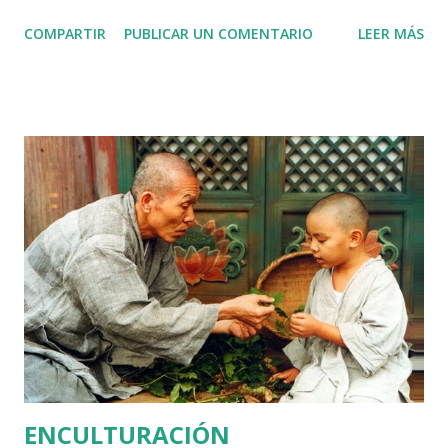
tendiente a ser interpretada por un interlocutor, es decir,
COMPARTIR
PUBLICAR UN COMENTARIO
LEER MÁS
tiene un propósito y un receptor determinado. Constituye
una unidad total de comunicación organizada y coherente,
cuyo significado variará según el contexto. Por tanto, una
canción, un poema, una imagen, una señal de tránsito,
incluso un gesto, pueden constituirse como textos siempre
y cuando tengan una intención implícita. ¿Qué es un texto ?
Autores como Van Dijk (1992) y Halliday (1982) consideran
que el texto se refiere a cualquier actividad escrita u oral
que funciona como un todo coherente. Es el resultado de
una actividad verbal humana, con carácter semántico y
social. Sin embargo, en este apartado haremos referencia al
texto escrito , es decir, a la escritura como proceso
comunicat...
ENCULTURACIÓN