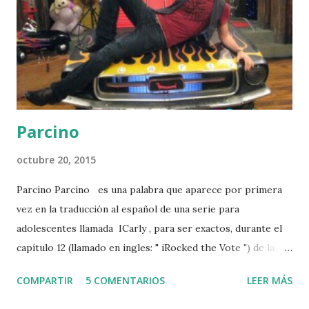
persona: "¿ klk que dice ?". Otro significado de las siglas "
KLK " es cuando se usa como adjetivo, ejemplo " Klk José (y
el nombre de alguien) ", viene a ...
Parcino
octubre 20, 2015
Parcino Parcino es una palabra que aparece por primera
vez en la traducción al español de una serie para
adolescentes llamada ICarly , para ser exactos, durante el
capítulo 12 (llamado en ingles: " iRocked the Vote ") de la
temporada 2. En este, un personaje muy poco simpático (
COMPARTIR
5 COMENTARIOS
LEER MÁS
Wade Collins ) llama a todos con una forma particular: "
parcinos" . Ahora, la palabra " parcinos " como tal no existe