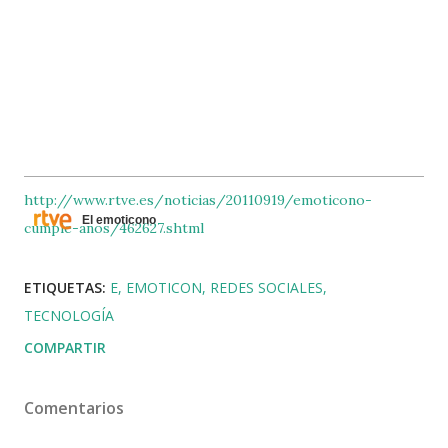
http://www.rtve.es/noticias/20110919/emoticono-
El emoticono
cumple-anos/462627.shtml
ETIQUETAS:
E
EMOTICON
REDES SOCIALES
TECNOLOGÍA
COMPARTIR
Comentarios