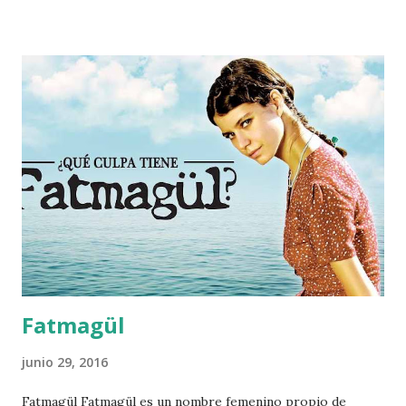
en español, por ello, hay que acudir a la palabra original del
ingles usado en dicho capitulo para entender que trata de
significar. En el capítulo en ingles, Wade llama a todos "
HobKnocker ", cuya traducción se toma de la unión de las
dos palabras: " Hob " se traduce como encimera, esa parte
que se coloca encima de la cocina, para facilitar las labores
diarias (el tope), nombre homónimo recibe el aparador que
se coloca encima de la cocina para guardar enseres,
igualmente se le conoce al sistema metálico que se coloca
sobre las ...
Fatmagül
junio 29, 2016
Fatmagül Fatmagül es un nombre femenino propio de