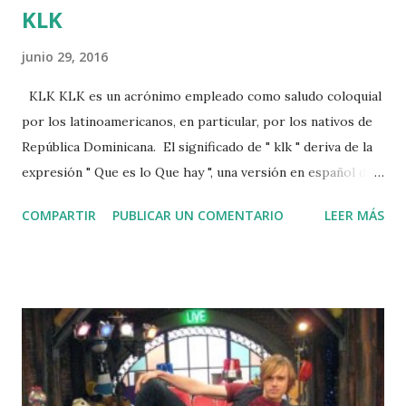
KLK
junio 29, 2016
KLK KLK es un acrónimo empleado como saludo coloquial
por los latinoamericanos, en particular, por los nativos de
República Dominicana. El significado de " klk " deriva de la
expresión " Que es lo Que hay ", una versión en español del
" Whats Up " norteamericano, aunque solo de oídas, por lo
COMPARTIR
PUBLICAR UN COMENTARIO
LEER MÁS
cual, gracias al acento dominicado, puede entenderse como
" Ques lo ques ", siendo su simplificación para chats o
medios digitales algo natural (en virtud de poder escribir
más rápido y con menos uso de texto), lo que termina
resultando en el conocido " klk ". Aunque su uso es
principalmente para saludarse entre amigos, en la
actualidad las siglas " KLK ", también se emplean para
remarcar la falta de claridad de los argumentos de otra