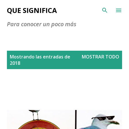
Ir al contenido principal
QUE SIGNIFICA
Para conocer un poco más
E
Mostrando las entradas de
MOSTRAR TODO
n
2018
t
r
a
d
a
s