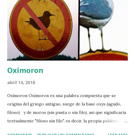
Oxímoron
abril 14, 2018
Oxímoron Oximoron es una palabra compuesta que se
origina del griego antiguo, surge de la base oxys (agudo,
filoso) y de moros (sin punta o sin filo), asi que significaría
textualmente "filoso sin filo", es decir, la propia palabra es
un oxímoron o un contrasentido. El oxímoron es la unión en