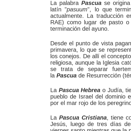
La palabra
Pascua
se origin
latín "
pasuum
", lo que termi
actualmente. La traducción e
RAE) como lugar de pasto o s
terminación del ayuno.
Desde el punto de vista pagano
primavera, lo que se represen
los conejos. De allí el concept
religiosa, aunque la Iglesia c
se trata de separar fuerte
la
Pascua
de Resurrección (térm
La
Pascua Hebrea
o Judía, ti
pueblo de Israel del dominio e
por el mar rojo de los peregrin
La
Pascua Cristiana
, tiene c
Jesús, luego de tres días de 
viernes santo mientras que la 