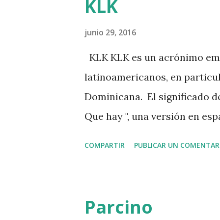
KLK
junio 29, 2016
KLK KLK es un acrónimo emp
latinoamericanos, en particul
Dominicana. El significado de 
Que hay ", una versión en es
aunque solo de oídas, por lo 
COMPARTIR
PUBLICAR UN COMENTAR
entenderse como " Ques lo que
o medios digitales algo natur
y con menos uso de texto), lo
Parcino
klk ". Aunque su uso es prin