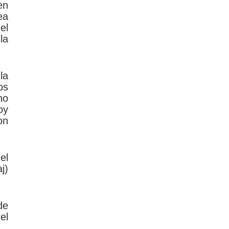
en
ea
el
la
la
os
no
oy
on
el
j)
de
el