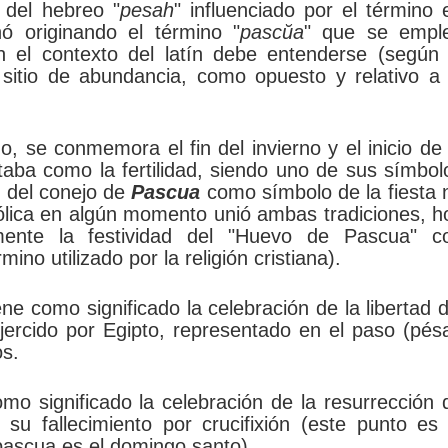
a del hebreo "
pesah
" influenciado por el término 
nó originando el término "
pascŭa
" que se empl
n el contexto del latín debe entenderse (según 
itio de abundancia, como opuesto y relativo a 
, se conmemora el fin del invierno y el inicio de 
taba como la fertilidad, siendo uno de sus símbol
o del conejo de
Pascua
como símbolo de la fiesta 
atólica en algún momento unió ambas tradiciones, h
mente la festividad del "Huevo de Pascua" c
ino utilizado por la religión cristiana).
ene como significado la celebración de la libertad d
jercido por Egipto, representado en el paso (pésa
os.
omo significado la celebración de la resurrección 
su fallecimiento por crucifixión (este punto es 
pascua es el domingo santo).