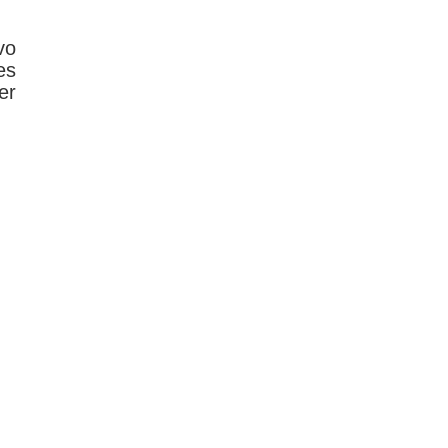
vo
es
er