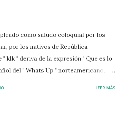
leado como saludo coloquial por los
ar, por los nativos de República
" klk " deriva de la expresión " Que es lo
pañol del " Whats Up " norteamericano,
cual, gracias al acento dominicado, puede
IO
LEER MÁS
s ", siendo su simplificación para chats
al (en virtud de poder escribir más rápido
 que termina resultando en el conocido "
cipalmente para saludarse entre amigos,