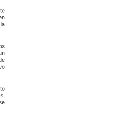
te
en
la
os
un
de
vo
to
s,
 se