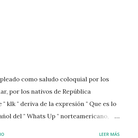
leado como saludo coloquial por los
ar, por los nativos de República
" klk " deriva de la expresión " Que es lo
pañol del " Whats Up " norteamericano,
cual, gracias al acento dominicado, puede
IO
LEER MÁS