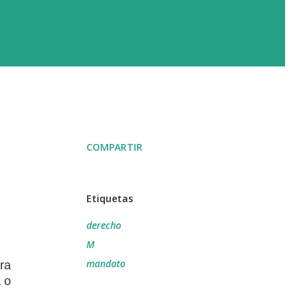
COMPARTIR
Etiquetas
derecho
M
mandato
ara
a o