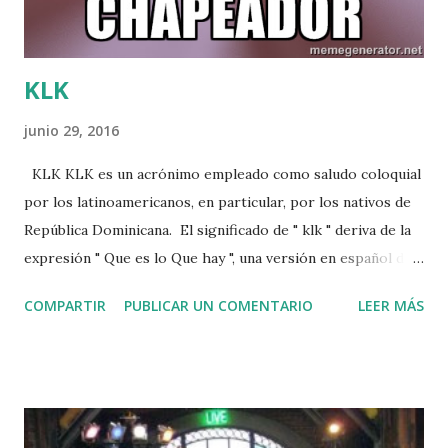
KLK
junio 29, 2016
KLK KLK es un acrónimo empleado como saludo coloquial
por los latinoamericanos, en particular, por los nativos de
República Dominicana. El significado de " klk " deriva de la
expresión " Que es lo Que hay ", una versión en español del
" Whats Up " norteamericano, aunque solo de oídas, por lo
COMPARTIR
PUBLICAR UN COMENTARIO
LEER MÁS
cual, gracias al acento dominicado, puede entenderse como
" Ques lo ques ", siendo su simplificación para chats o
medios digitales algo natural (en virtud de poder escribir
más rápido y con menos uso de texto), lo que termina
resultando en el conocido " klk ". Aunque su uso es