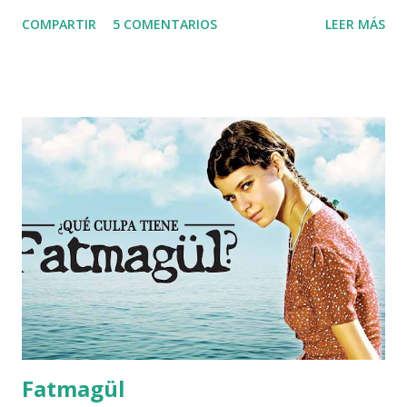
temporada 2. En este, un personaje muy poco simpático (
COMPARTIR
5 COMENTARIOS
LEER MÁS
Wade Collins ) llama a todos con una forma particular: "
parcinos" . Ahora, la palabra " parcinos " como tal no existe
en español, por ello, hay que acudir a la palabra original del
ingles usado en dicho capitulo para entender que trata de
significar. En el capítulo en ingles, Wade llama a todos "
HobKnocker ", cuya traducción se toma de la unión de las
dos palabras: " Hob " se traduce como encimera, esa parte
que se coloca encima de la cocina, para facilitar las labores
diarias (el tope), nombre homónimo recibe el aparador que
se coloca encima de la cocina para guardar enseres,
igualmente se le conoce al sistema metálico que se coloca
sobre las ...
Fatmagül