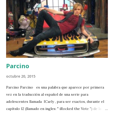
principalmente para saludarse entre amigos, en la
actualidad las siglas " KLK ", también se emplean para
remarcar la falta de claridad de los argumentos de otra
persona: "¿ klk que dice ?". Otro significado de las siglas "
KLK " es cuando se usa como adjetivo, ejemplo " Klk José (y
el nombre de alguien) ", viene a ...
Parcino
octubre 20, 2015
Parcino Parcino es una palabra que aparece por primera
vez en la traducción al español de una serie para
adolescentes llamada ICarly , para ser exactos, durante el
capítulo 12 (llamado en ingles: " iRocked the Vote ") de la